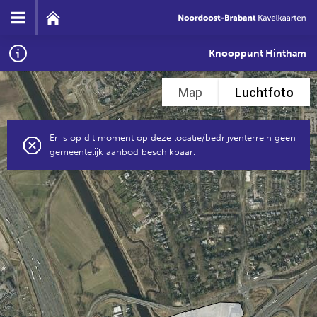
Knooppunt Hintham
Map
Luchtfoto
Er is op dit moment op deze locatie/bedrijventerrein geen
gemeentelijk aanbod beschikbaar.